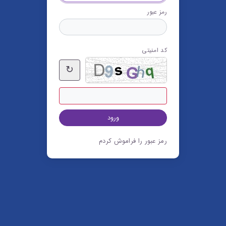
رمز عبور
کد امنیتی
↻
ورود
رمز عبور را فراموش کردم